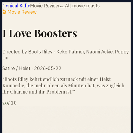
Cynical Sally
Movie Review
← All movie roasts
🎬 Movie Review
I Love Boosters
Directed by Boots Riley · Keke Palmer, Naomi Ackie, Poppy
Liu
Satire / Heist · 2026-05-22
“
Boots Riley kehrt endlich zurueck mit einer Heist
Komoedie, die mehr Ideen als Minuten hat, was zugleich
ihr Charme und ihr Problem ist.
”
7.0
/
10