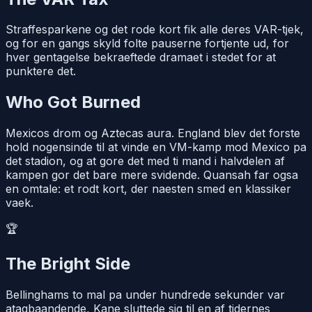
Straffesparkene og det rode kort fik alle deres VAR-tjek,
og for en gangs skyld folte pauserne fortjente ud, for
hver gentagelse bekraeftede dramaet i stedet for at
punktere det.
Who Got Burned
Mexicos drom og Aztecas aura. England blev det forste
hold nogensinde til at vinde en VM-kamp mod Mexico pa
det stadion, og at gore det med ti mand i halvdelen af
kampen gor det bare mere svidende. Quansah far ogsa
en omtale: et rodt kort, der naesten smed en klassiker
vaek.
🏆
The Bright Side
Bellinghams to mal pa under hundrede sekunder var
atagbaandende, Kane sluttede sig til en af tidernes