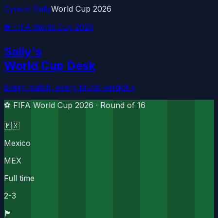
Cynical Sally
World Cup 2026
⚽ FIFA World Cup 2026
Sally's
World Cup Desk
Every match, every brutal verdict
→
⚽ FIFA World Cup 2026 ·
Round of 16
🇲🇽
Mexico
MEX
Full time
2
-
3
🏴󠁧󠁢󠁥󠁮󠁧󠁿