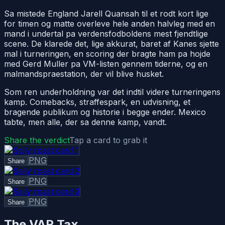
Sa mistede England Jarell Quansah til et rodt kort lige
for timen og matte overleve hele anden halvleg med en
mand i undertal pa verdensfodboldens mest fjendtlige
scene. De klarede det, lige akkurat, baret af Kanes sjette
mal i turneringen, en scoring der bragte ham pa hojde
med Gerd Muller pa VM-listen gennem tiderne, og en
malmandspraestation, der vil blive husket.
Som ren underholdning var det indtil videre turneringens
kamp. Comebacks, straffespark, en udvisning, et
bragende publikum og historie i begge ender. Mexico
tabte, men alle, der sa denne kamp, vandt.
Share the verdict
Tap a card to grab it
PNG
Share
PNG
Share
PNG
Share
The VAR Tax