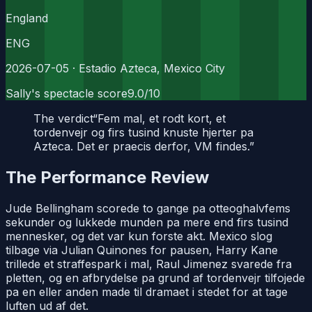
England
ENG
2026-07-05
· Estadio Azteca, Mexico City
Sally's spectacle score
9.0
/10
The verdict
“
Fem mal, et rodt kort, et
tordenvejr og firs tusind knuste hjerter pa
Azteca. Det er praecis derfor, VM findes.
”
The Performance Review
Jude Bellingham scorede to gange pa otteoghalvfems
sekunder og lukkede munden pa mere end firs tusind
mennesker, og det var kun forste akt. Mexico slog
tilbage via Julian Quinones for pausen, Harry Kane
trillede et straffespark i mal, Raul Jimenez svarede fra
pletten, og en afbrydelse pa grund af tordenvejr tilfojede
pa en eller anden made til dramaet i stedet for at tage
luften ud af det.