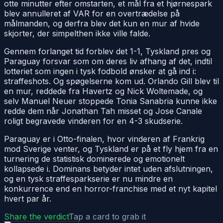
otte minutter efter omstarten, et mål fra et hjørnespark
blev annulleret af VAR for en overtrædelse på
målmanden, og derfra blev det kun en mur af hvide
skjorter, der simpelthen ikke ville falde.
Gennem forlanget tid forblev det 1-1, Tyskland pres og
Paraguay forsvar som om deres liv afhang af det, indtil
lotteriet som ingen i tysk fodbold ønsker at gå ind i:
straffeshots. Og spøgelserne kom ud. Orlando Gill blev til
en mur, reddede fra Havertz og Nick Woltemade, og
selv Manuel Neuer stoppede Tonia Sanabria kunne ikke
redde dem når Jonathan Tah misset og Jose Canale
roligt begravede vinderen for en 4-3 skudserie.
Paraguay er i Otto-finalen, hvor vinderen af Frankrig
mod Sverige venter, og Tyskland er på et fly hjem fra en
turnering de statistisk dominerede og emotionelt
kollapsede i. Dominans betyder intet uden afslutningen,
og en tysk straffesparkserie er nu mindre en
konkurrence end en horror-franchise med et nyt kapitel
hvert par år.
Share the verdict
Tap a card to grab it