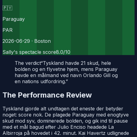
🇵🇾
Paraguay
PAR
2026-06-29
· Boston
Sally's spectacle score
8.0
/10
The verdict
“
Tyskland havde 21 skud, hele
bolden og en flyvetne hjem, mens Paraguay
havde en målmand ved navn Orlando Gill og
en nations udfordring.
”
The Performance Review
Tyskland gjorde alt undtagen det eneste der betyder
noget: score nok. De plagede Paraguay med enogtyve
skud mod syv, dominerede bolden, og gik ind til pause
med et mål bagud efter Julio Enciso headede La
Albirroja på hovedet i 42. minut. Kai Havertz udlignede