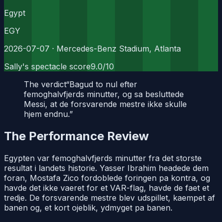
Egypt
EGY
2026-07-07
· Mercedes-Benz Stadium, Atlanta
Sally's spectacle score
9.0
/10
The verdict
“
Bagud to nul efter
femoghalvfjerds minutter, og sa besluttede
Messi, at de forsvarende mestre ikke skulle
hjem endnu.
”
The Performance Review
Egypten var femoghalvfjerds minutter fra det storste
resultat i landets historie. Yasser Ibrahim headede dem
foran, Mostafa Zico fordoblede foringen pa kontra, og
havde det ikke vaeret for et VAR-flag, havde de faet et
tredje. De forsvarende mestre blev udspillet, kaempet af
banen og, et kort ojeblik, ydmyget pa banen.