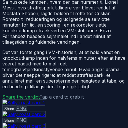
Sa huskede kampen, hvem der bar nummer ti. Lionel
Messi, hvis straffespark tidligere var blevet reddet af
Mostafa Shobeir, lagde bolden til rette for Cristian
Romero til reduceringen og udlignede sa selv otte
minutter for tid, en scoring i en rekordstor sjette
knockoutkamp i traek ved en VM-slutrunde. Enzo
Fernandez headede sejrsmalet ind i andet minut af
tillaegstiden og fuldendte vendingen.
Det var forste gang i VM-historien, at et hold vandt en
knockoutkamp inden for halvfems minutter efter at have
vaeret bagud med to mal i det
femoghalvfjerdsindstyvende minut. Hvad angar drama,
bliver det naeppe rigere: et reddet straffespark, et
annulleret mal, en superstjerne der naegtede at tabe, og
en heading i tillaegstiden. Ingen gik tidligt.
Share the verdict
Tap a card to grab it
PNG
Share
PNG
Share