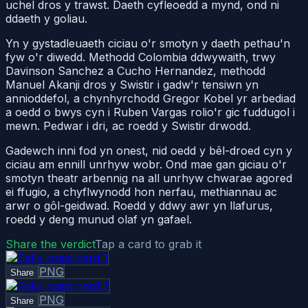
uchel dros y trawst. Daeth cyfleoedd a mynd, ond ni
ddaeth y goliau.
Yn y gystadleuaeth ciciau o'r smotyn y daeth pethau'n
fyw o'r diwedd. Methodd Colombia ddwywaith, trwy
Davinson Sanchez a Cucho Hernandez, methodd
Manuel Akanji dros y Swistir i gadw'r tensiwn yn
annioddefol, a chynhyrchodd Gregor Kobel yr arbediad
a oedd o bwys cyn i Ruben Vargas rolio'r gic fuddugol i
mewn. Pedwar i dri, ac roedd y Swistir drwodd.
Gadewch inni fod yn onest, nid oedd y bêl-droed cyn y
ciciau am ennill unrhyw wobr. Ond mae gan giciau o'r
smotyn theatr arbennig na all unrhyw chwarae agored
ei ffugio, a chyflwynodd hon nerfau, methiannau ac
arwr o gôl-geidwad. Roedd y ddwy awr yn llafurus,
roedd y deng munud olaf yn gafael.
Share the verdict
Tap a card to grab it
PNG
Share
PNG
Share