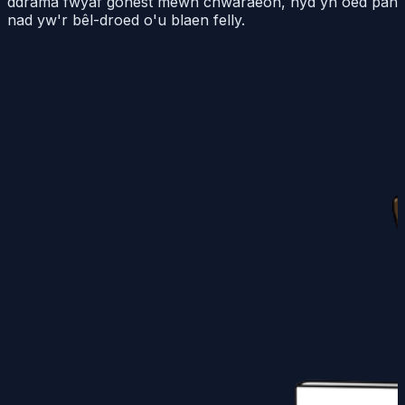
ddrama fwyaf gonest mewn chwaraeon, hyd yn oed pan
nad yw'r bêl-droed o'u blaen felly.