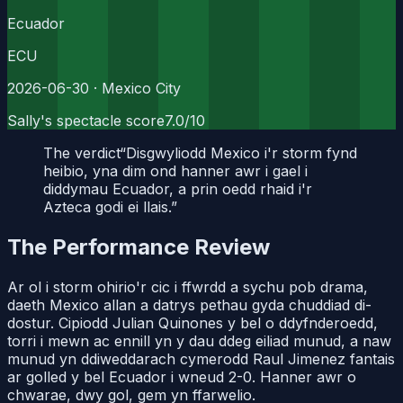
Ecuador
ECU
2026-06-30
· Mexico City
Sally's spectacle score
7.0
/10
The verdict
“
Disgwyliodd Mexico i'r storm fynd
heibio, yna dim ond hanner awr i gael i
diddymau Ecuador, a prin oedd rhaid i'r
Azteca godi ei llais.
”
The Performance Review
Ar ol i storm ohirio'r cic i ffwrdd a sychu pob drama,
daeth Mexico allan a datrys pethau gyda chuddiad di-
dostur. Cipiodd Julian Quinones y bel o ddyfnderoedd,
torri i mewn ac ennill yn y dau ddeg eiliad munud, a naw
munud yn ddiweddarach cymerodd Raul Jimenez fantais
ar golled y bel Ecuador i wneud 2-0. Hanner awr o
chwarae, dwy gol, gem yn ffarwelio.