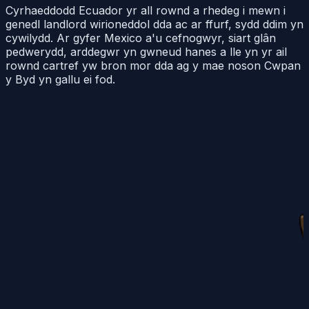
Cyrhaeddodd Ecuador yr all rownd a rhedeg i mewn i
genedl landlord wirioneddol dda ac ar ffurf, sydd ddim yn
cywilydd. Ar gyfer Mexico a'u cefnogwyr, siart glân
pedwerydd, arddegwr yn gwneud hanes a lle yn yr ail
rownd cartref yw bron mor dda ag y mae noson Cwpan
y Byd yn gallu ei fod.