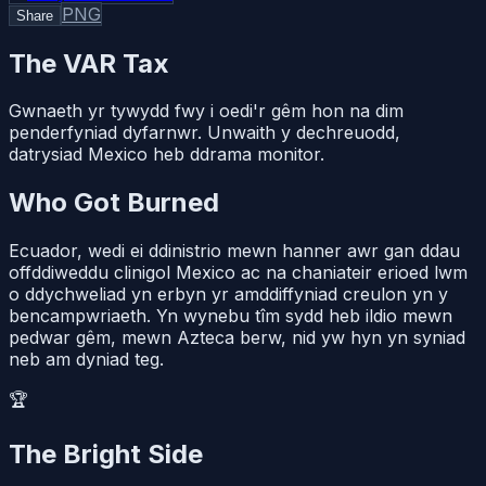
PNG
Share
The VAR Tax
Gwnaeth yr tywydd fwy i oedi'r gêm hon na dim
penderfyniad dyfarnwr. Unwaith y dechreuodd,
datrysiad Mexico heb ddrama monitor.
Who Got Burned
Ecuador, wedi ei ddinistrio mewn hanner awr gan ddau
offddiweddu clinigol Mexico ac na chaniateir erioed lwm
o ddychweliad yn erbyn yr amddiffyniad creulon yn y
bencampwriaeth. Yn wynebu tîm sydd heb ildio mewn
pedwar gêm, mewn Azteca berw, nid yw hyn yn syniad
neb am dyniad teg.
🏆
The Bright Side