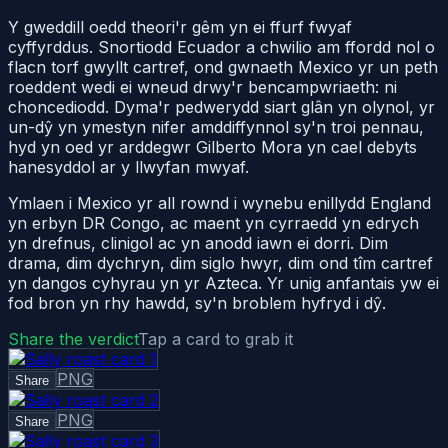
Y gweddill oedd theori'r gêm yn ei ffurf fwyaf
cyffyrddus. Snortiodd Ecuador a chwilio am ffordd nol o
flacn torf gwyllt cartref, ond gwnaeth Mexico yr un peth
roeddent wedi ei wneud drwy'r bencampwriaeth: ni
choncediodd. Dyma'r pedwerydd siart glân yn olynol, yr
un-dŷ yn ymestyn nifer amddiffynnol sy'n troi pennau,
hyd yn oed yr arddegwr Gilberto Mora yn cael debyts
hanesyddol ar y llwyfan mwyaf.
Ymlaen i Mexico yr all rownd i wynebu enillydd England
yn erbyn DR Congo, ac maent yn cyrraedd yn edrych
yn drefnus, clinigol ac yn anodd iawn ei dorri. Dim
drama, dim dychryn, dim siglo hwyr, dim ond tîm cartref
yn dangos cyhyrau yn yr Azteca. Yr unig anfantais yw ei
fod bron yn rhy hawdd, sy'n broblem hyfryd i dŷ.
Share the verdict
Tap a card to grab it
PNG
Share
PNG
Share