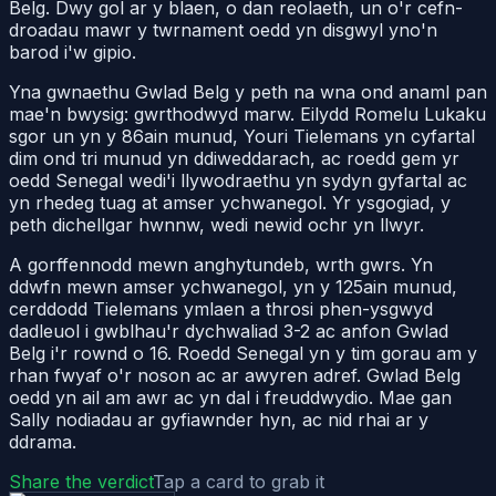
Belg. Dwy gol ar y blaen, o dan reolaeth, un o'r cefn-
droadau mawr y twrnament oedd yn disgwyl yno'n
barod i'w gipio.
Yna gwnaethu Gwlad Belg y peth na wna ond anaml pan
mae'n bwysig: gwrthodwyd marw. Eilydd Romelu Lukaku
sgor un yn y 86ain munud, Youri Tielemans yn cyfartal
dim ond tri munud yn ddiweddarach, ac roedd gem yr
oedd Senegal wedi'i llywodraethu yn sydyn gyfartal ac
yn rhedeg tuag at amser ychwanegol. Yr ysgogiad, y
peth dichellgar hwnnw, wedi newid ochr yn llwyr.
A gorffennodd mewn anghytundeb, wrth gwrs. Yn
ddwfn mewn amser ychwanegol, yn y 125ain munud,
cerddodd Tielemans ymlaen a throsi phen-ysgwyd
dadleuol i gwblhau'r dychwaliad 3-2 ac anfon Gwlad
Belg i'r rownd o 16. Roedd Senegal yn y tim gorau am y
rhan fwyaf o'r noson ac ar awyren adref. Gwlad Belg
oedd yn ail am awr ac yn dal i freuddwydio. Mae gan
Sally nodiadau ar gyfiawnder hyn, ac nid rhai ar y
ddrama.
Share the verdict
Tap a card to grab it