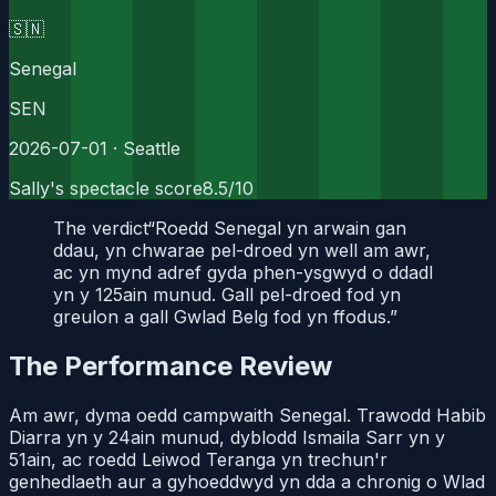
🇸🇳
Senegal
SEN
2026-07-01
· Seattle
Sally's spectacle score
8.5
/10
The verdict
“
Roedd Senegal yn arwain gan
ddau, yn chwarae pel-droed yn well am awr,
ac yn mynd adref gyda phen-ysgwyd o ddadl
yn y 125ain munud. Gall pel-droed fod yn
greulon a gall Gwlad Belg fod yn ffodus.
”
The Performance Review
Am awr, dyma oedd campwaith Senegal. Trawodd Habib
Diarra yn y 24ain munud, dyblodd Ismaila Sarr yn y
51ain, ac roedd Leiwod Teranga yn trechun'r
genhedlaeth aur a gyhoeddwyd yn dda a chronig o Wlad