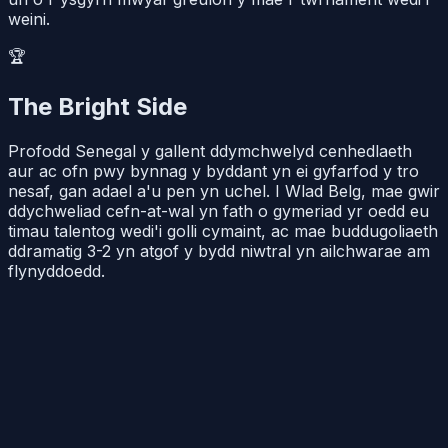
weini.
🏆
The Bright Side
Profodd Senegal y gallent ddymchwelyd cenhedlaeth
aur ac ofn pwy bynnag y byddant yn ei gyfarfod y tro
nesaf, gan adael a'u pen yn uchel. I Wlad Belg, mae gwir
ddychweliad cefn-at-wal yn fath o gymeriad yr oedd eu
timau talentog wedi'i golli cymaint, ac mae buddugoliaeth
ddramatig 3-2 yn atgof y bydd niwtral yn ailchwarae am
flynyddoedd.