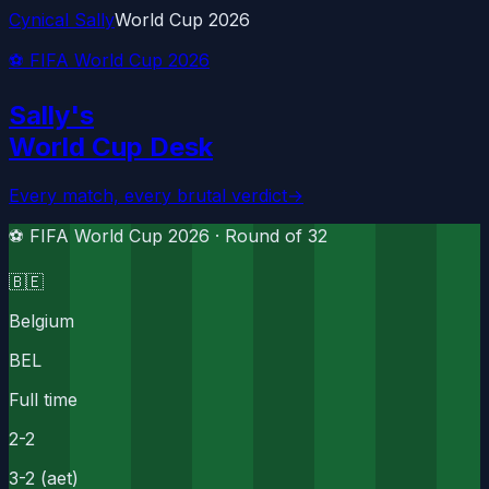
Cynical Sally
World Cup 2026
⚽ FIFA World Cup 2026
Sally's
World Cup Desk
Every match, every brutal verdict
→
⚽ FIFA World Cup 2026 ·
Round of 32
🇧🇪
Belgium
BEL
Full time
2
-
2
3-2 (aet)