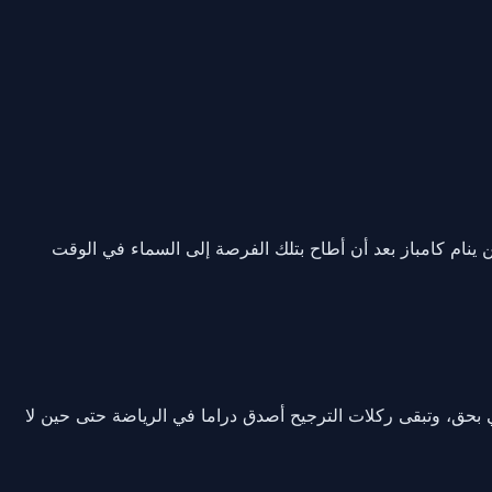
نام كامباز بعد أن أطاح بتلك الفرصة إلى السماء في الوقت
وأعصاب سويسرا الباردة كالجليد قادتها إلى ربع نهائي كأس العالم للمرة الأولى منذ 1954، إنجاز تاريخي بحق، وتبقى ركلات الترجيح أصدق دراما في الرياضة حتى حين لا