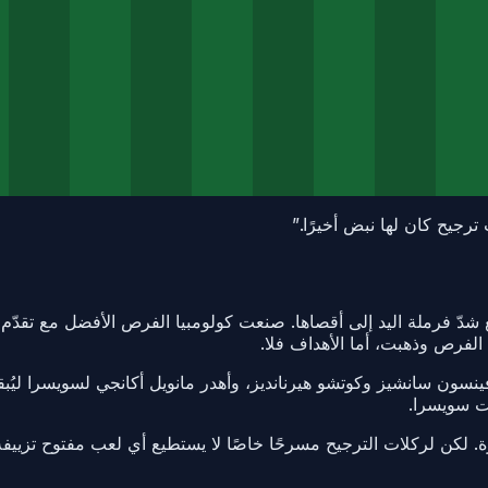
رجيح كان لها نبض أخيرًا.
”
 فرملة اليد إلى أقصاها. صنعت كولومبيا الفرص الأفضل مع تقدّم ال
الفرص وذهبت، أما الأهداف فلا.
فينسون سانشيز وكوتشو هيرنانديز، وأهدر مانويل أكانجي لسويسرا ليُبقي
لت سويسرا.
 لكن لركلات الترجيح مسرحًا خاصًا لا يستطيع أي لعب مفتوح تزييفه، 