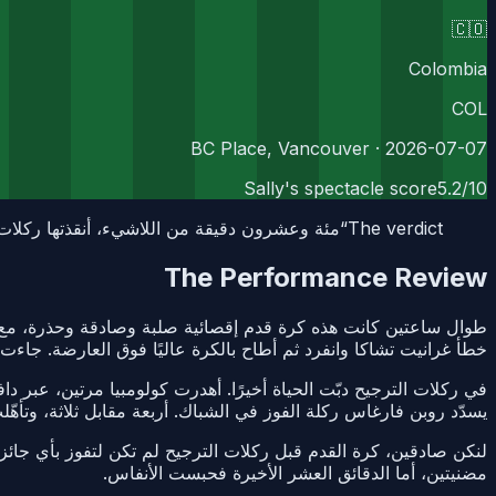
🇨🇴
Colombia
COL
· BC Place, Vancouver
2026-07-07
Sally's spectacle score
5.2
/10
The verdict
“
مئة وعشرون دقيقة من اللاشيء، أنقذتها ركلات ت
The Performance Review
طوال ساعتين كانت هذه كرة قدم إقصائية صلبة وصادقة وحذرة، مع شدّ
خطأ غرانيت تشاكا وانفرد ثم أطاح بالكرة عاليًا فوق العارضة. جاءت 
في ركلات الترجيح دبّت الحياة أخيرًا. أهدرت كولومبيا مرتين، عبر دا
يسدّد روبن فارغاس ركلة الفوز في الشباك. أربعة مقابل ثلاثة، وتأهّ
لنكن صادقين، كرة القدم قبل ركلات الترجيح لم تكن لتفوز بأي جائزة.
مضنيتين، أما الدقائق العشر الأخيرة فحبست الأنفاس.