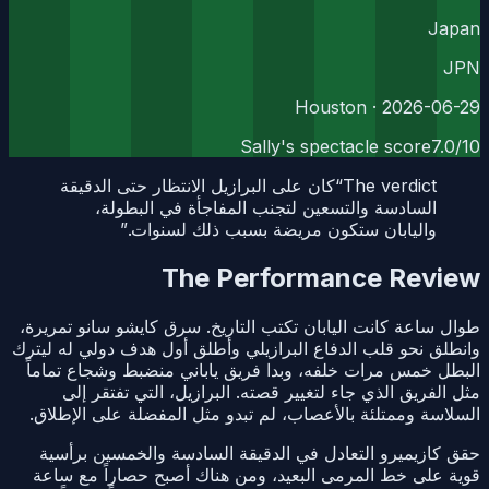
Japan
JPN
· Houston
2026-06-29
Sally's spectacle score
7.0
/10
The verdict
“
كان على البرازيل الانتظار حتى الدقيقة
السادسة والتسعين لتجنب المفاجأة في البطولة،
واليابان ستكون مريضة بسبب ذلك لسنوات.
”
The Performance Review
طوال ساعة كانت اليابان تكتب التاريخ. سرق كايشو سانو تمريرة،
وانطلق نحو قلب الدفاع البرازيلي وأطلق أول هدف دولي له ليترك
البطل خمس مرات خلفه، وبدا فريق ياباني منضبط وشجاع تماماً
مثل الفريق الذي جاء لتغيير قصته. البرازيل، التي تفتقر إلى
السلاسة وممتلئة بالأعصاب، لم تبدو مثل المفضلة على الإطلاق.
حقق كازيميرو التعادل في الدقيقة السادسة والخمسين برأسية
قوية على خط المرمى البعيد، ومن هناك أصبح حصاراً مع ساعة