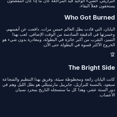
البرازيلي. الشيء الوحيد قيد المراجعة كان ما إذا كان المفضلون
يستحقون فعلاً البقاء.
Who Got Burned
اليابان، التي قادت بطل العالم خمس مرات، دافعت عن أنفسهم،
وخسرتها في الدقيقة السادسة من الوقت الإضافي. لعب بهذا
التميز، التقرب من أكبر جائزة في البطولة، ومغادرة بدون شيء هو
الخروج الأكثر قسوة في البطولة حتى الآن.
🏆
The Bright Side
كانت اليابان رائعة ومحظوظة سيئة، وفريق بهذا التنظيم والشجاعة
سيعود. بالنسبة للبرازيل، جابرييل مارتينيللي هو بطل الليل وهم في
دور الستة عشر، وهذا كل ما ستسجله التاريخ بمجرد نسيان
الأعصاب.