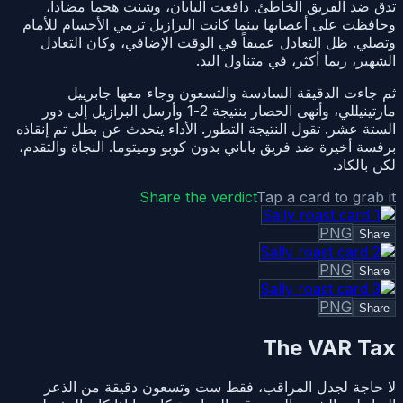
تدق ضد الفريق الخاطئ. دافعت اليابان، وشنت هجماً مضاداً،
وحافظت على أعصابها بينما كانت البرازيل ترمي الأجسام للأمام
وتصلي. ظل التعادل عميقاً في الوقت الإضافي، وكان التعادل
الشهير، ربما أكثر، في متناول اليد.
ثم جاءت الدقيقة السادسة والتسعون وجاء معها جابرييل
مارتينيللي، وأنهى الحصار بنتيجة 2-1 وأرسل البرازيل إلى دور
الستة عشر. تقول النتيجة التطور. الأداء يتحدث عن بطل تم إنقاذه
برفسة أخيرة ضد فريق ياباني بدون كوبو وميتوما. النجاة والتقدم،
لكن بالكاد.
Share the verdict
Tap a card to grab it
PNG
Share
PNG
Share
PNG
Share
The VAR Tax
لا حاجة لجدل المراقب، فقط ست وتسعون دقيقة من الذعر