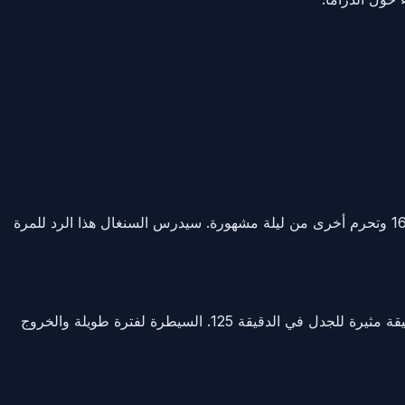
هنا هي نقطة الاهتمام: ركلة الجزاء في الدقيقة 125 التي قررتها كانت مثيرة للجدل نوع المكالمة التي تعطي دولة واحدة مكاناً في دور الـ 16 وتحرم أخرى من ليلة مشهورة. سيدرس السنغال هذا الرد للمرة
السنغال الذي كان يتقدم بهدفين سيطر على بلجيكا أكثر تكلفة بكثير لمدة ساعة ومع ذلك خسر أمام ارتفاع متأخر للتعادل وركلة جزاء عميقة مثيرة للجدل في الدقيقة 125. السيطرة لفترة طويلة والخروج