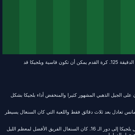
كان السنغال يتقدم بهدفين لعبوا كرة قدم أفضل لمدة ساعة ومع ذلك عادوا إلى الوطن برقمة جزاء مثيرة للجدل في الدقيقة 125. كرة القدم يمكن أن تكون قاسية وبلجيكا قد
قة 24 وضاعف إسمايلا ساري في الدقيقة 51 وكان أسود تيرانغا يسيطرون على الجيل الذهبي المشهور كثيرا والمنخفض أداء بلجيكا بشكل
ذي نادراً ما تفعله عندما تكون مهمة: رفضت الموت. استبدل رومل لوكاكو تسجيل واحد في الدقيقة 86 يوري تيلمانس تعادل بعد ثلاث دقائق فقط واللعبة التي كان السنغال يسيطر
وانتهى في نزاع طبعا. بعمق في الأوقات الإضافية في الدقيقة 125 تقدم تيلمانس وتحويل ركلة جزاء مثيرة للجدل لإكمال عودة 3-2 وإرسال بلجيكا إلى دور الـ 16. كان السنغال الفريق الأفضل لمعظم الليل
حول الدراما.