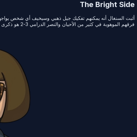
The Bright Side
أثبت السنغال أنه يمكنهم تفكيك جيل ذهبي وسيخيف أي شخص يواجهونه
فرقهم الموهوبة في كثير من الأحيان والنصر الدرامي 3-2 هو ذكرى سيعاد تشغيلها من قبل المحايدين لسنوات.