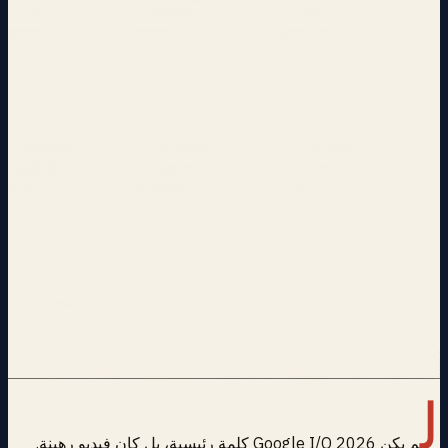
ل
م يكن Google I/O 2026 كلمة رئيسية، بل كان فيديو رهينة.