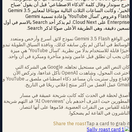
خرج سوندار وقال كلمة 'الذكاء الاصطناعي' قبل أن يقول 'صباح
الخير'، وكانت الساعات الثلاث التالية مونتاجًا لمعايير Gemini 3.5
Flash وعروض 'اسأل YouTube' وإعادة تسمية Gemini
Enterprise على Cloud Next. لم يذكر أحد Search بالاسم في أول
تسعين دقيقة، وهي الطريقة الأعلى صوتًا لذكر Search.
في الواقع Gemini 3.5 Flash نموذج لائق. أسرع وأرخص ومتعدد
الوسائط في أماكن لم يكن سابقه كذلك، ونافذة السياق الطويلة تبدو
أخيرًا قابلة للاستخدام بدلًا من نظرية. 'اسأل YouTube' هي ميزة
كان يجب أن تطلق قبل عامين وتبدو متأخرة ومبكرة في آن واحد.
كان النص الفرعي مستحيل تجاهله. Google هي الشركة التي
اخترعت المحول، وشاهدت OpenAI تأكل غداءها، وتركض الآن
لإقناع وول ستريت بأن مساعد ذكاء اصطناعي ملصق بـ YouTube و
Gmail عمل أفضل من أكثر منتج إعلاني ربحًا في التاريخ.
أصدق لحظة في الحدث كله كانت شريحة عميقة في مسار
المطورين حيث اعترف أحدهم بأن 'AI Overviews' قد التهم شريحة
قابلة للقياس من النقرات العضوية. قدّموها على أنها انتصار.
الناشرون في القاعة لم يضحكوا.
Share the roast
Tap a card to grab it