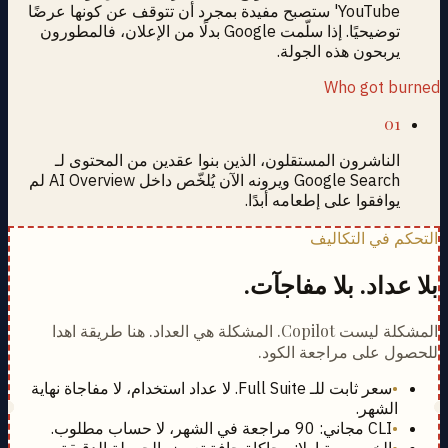
YouTube' ستصبح مفيدة بمجرد أن تتوقف عن كونها عرضًا
توضيحيًا. إذا سلّمت Google بدلًا من الإعلان، فالمطورون
يربحون هذه الجولة.
Who got burned
01
الناشرون المستقلون، الذين بنوا عقدين من المحتوى لـ
Google Search ويرونه الآن يُلخّص داخل AI Overview لم
يوافقوا على إطعامه أبدًا.
التحكم في التكاليف
بلا عداد. بلا مفاجآت.
المشكلة ليست Copilot. المشكلة هي العداد. هنا طريقة اهدا
للحصول على مراجعة الكود.
•
سعر ثابت للـ Full Suite. لا عداد استخدام، لا مفاجاة نهاية
الشهر.
•
CLI مجاني: 90 مراجعة في الشهر، لا حساب مطلوب.
•
الخصوصية اولا: محاكاة جافة تعرض الحمولة الدقيقة،