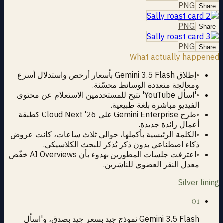
PNG
Share
PNG
Share
PNG
Share
What actually happened
•
إطلاق Gemini 3.5 Flash بأسعار أرخص واستدلال أسرع
ومعالجة متعددة الوسائط محسّنة.
•
'اسأل YouTube' تتيح للمستخدمين الاستعلام عن محتوى
الفيديو مباشرة بلغة طبيعية.
•
طرح Gemini Enterprise على Cloud Next '26 كطبقة
أعمال رائدة جديدة.
•
الكلمة الرئيسية بأكملها، حوالي ثلاث ساعات، كانت عروض
ذكاء اصطناعي بدون ذكر يُذكر للبحث الكلاسيكي.
•
اعترفت جلسات المطورين بهدوء بأن AI Overviews خفّض
معدل النقر العضوي للناشرين.
Silver lining
01
Gemini 3.5 Flash نموذج جيد بسعر جيد بصدق، و'اسأل